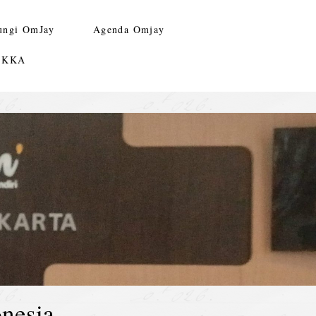
ungi OmJay
Agenda Omjay
n KKA
nesia