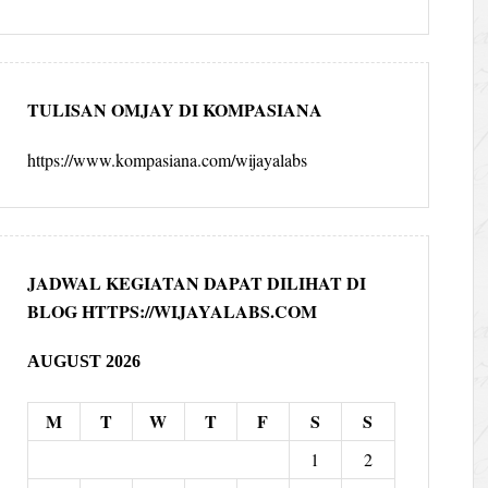
TULISAN OMJAY DI KOMPASIANA
https://www.kompasiana.com/wijayalabs
JADWAL KEGIATAN DAPAT DILIHAT DI
BLOG HTTPS://WIJAYALABS.COM
AUGUST 2026
M
T
W
T
F
S
S
1
2