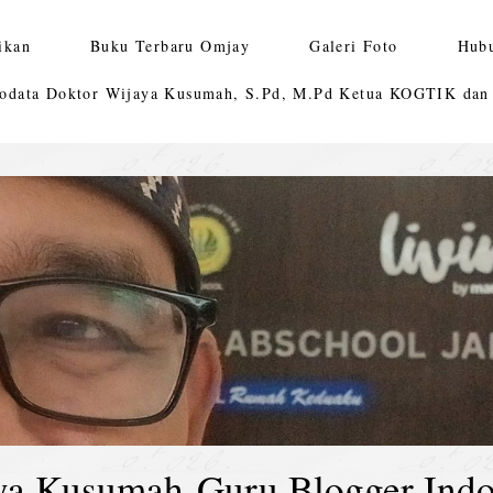
ikan
Buku Terbaru Omjay
Galeri Foto
Hub
odata Doktor Wijaya Kusumah, S.Pd, M.Pd Ketua KOGTIK da
ya Kusumah-Guru Blogger Indo