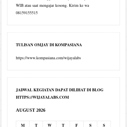
WIB atau saat mengajar kosong. Kirim ke wa
08159155515
TULISAN OMJAY DI KOMPASIANA
https://www.kompasiana.com/wijayalabs
JADWAL KEGIATAN DAPAT DILIHAT DI BLOG
HTTPS://WIJAYALABS.COM
AUGUST 2026
M
T
W
T
F
S
S