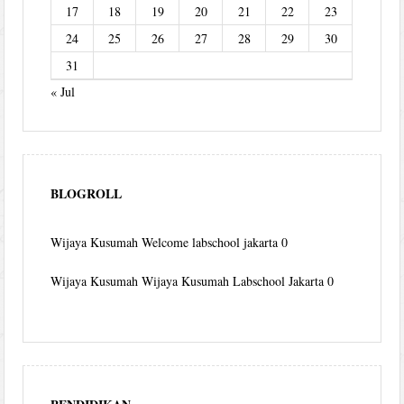
17
18
19
20
21
22
23
24
25
26
27
28
29
30
31
« Jul
BLOGROLL
Wijaya Kusumah
Welcome labschool jakarta 0
Wijaya Kusumah
Wijaya Kusumah Labschool Jakarta 0