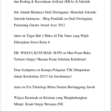
dan Koding & Kecerdasan Arifisial (KKA) di Sekolah
Juli Adalah Bulannya Dedi Dwitagama: Memeluk Sekolah-
Sekolah Indonesia – Blog Pendidik
on
Dedi Dwitagama,
Pemenang Guraru Award Acer 2012
tikno
on
Tugas Bab 2 Buku AI Pak Onno yang Wajib
Dikerjakan Siswa Kelas 8
DR. WIJAYA KUSUMAH, M.PD
on
Mau Pesan Buku
Terbaru Omjay? Buruan Pesan Sebelum Kehabisan!
Dian Syahputra
on
Kenapa Pelajaran TIK Dihapuskan
dalam Kurikulum 2013? Ini Jawabannya!
inara
on
Era Teknologi Bebas Namun Bertanggung Jawab
Wijaya Kusumah
on
Kiriman yang Menghubungkan
Mimpi: Kisah Omjay Bersama JNE