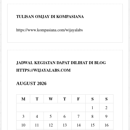
TULISAN OMJAY DI KOMPASIANA
https://www.kompasiana.com/wijayalabs
JADWAL KEGIATAN DAPAT DILIHAT DI BLOG
HTTPS://WIJAYALABS.COM
AUGUST 2026
M
T
W
T
F
S
S
1
2
3
4
5
6
7
8
9
10
11
12
13
14
15
16