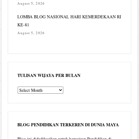
August 5, 2026
LOMBA BLOG NASIONAL HARI KEMERDEKAAN RI
KE-81
August 5, 2026
TULISAN WIJAYA PER BULAN
Tulisan
Wijaya
per
bulan
BLOG PENDIDIKAN TERKEREN DI DUNIA MAYA
Blog ini didedikasikan untuk kemajuan Pendidikan di