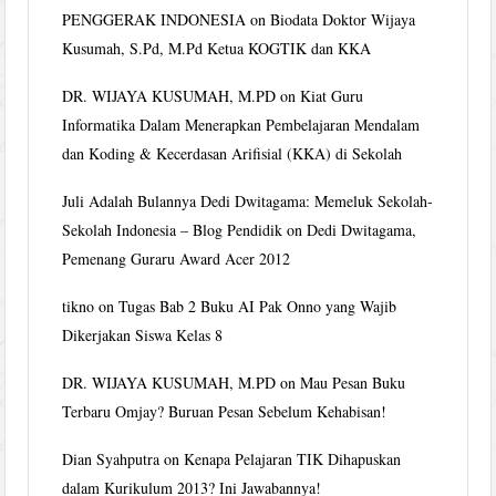
PENGGERAK INDONESIA
on
Biodata Doktor Wijaya
Kusumah, S.Pd, M.Pd Ketua KOGTIK dan KKA
DR. WIJAYA KUSUMAH, M.PD
on
Kiat Guru
Informatika Dalam Menerapkan Pembelajaran Mendalam
dan Koding & Kecerdasan Arifisial (KKA) di Sekolah
Juli Adalah Bulannya Dedi Dwitagama: Memeluk Sekolah-
Sekolah Indonesia – Blog Pendidik
on
Dedi Dwitagama,
Pemenang Guraru Award Acer 2012
tikno
on
Tugas Bab 2 Buku AI Pak Onno yang Wajib
Dikerjakan Siswa Kelas 8
DR. WIJAYA KUSUMAH, M.PD
on
Mau Pesan Buku
Terbaru Omjay? Buruan Pesan Sebelum Kehabisan!
Dian Syahputra
on
Kenapa Pelajaran TIK Dihapuskan
dalam Kurikulum 2013? Ini Jawabannya!