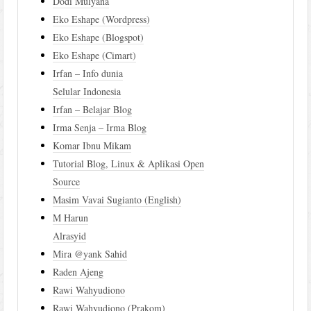
Dodi Mulyana
Eko Eshape (Wordpress)
Eko Eshape (Blogspot)
Eko Eshape (Cimart)
Irfan – Info dunia
Selular Indonesia
Irfan – Belajar Blog
Irma Senja – Irma Blog
Komar Ibnu Mikam
Tutorial Blog, Linux & Aplikasi Open
Source
Masim Vavai Sugianto (English)
M Harun
Alrasyid
Mira @yank Sahid
Raden Ajeng
Rawi Wahyudiono
Rawi Wahyudiono (Prakom)