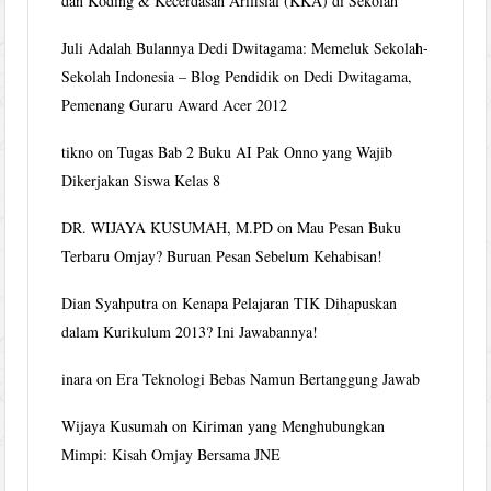
dan Koding & Kecerdasan Arifisial (KKA) di Sekolah
Juli Adalah Bulannya Dedi Dwitagama: Memeluk Sekolah-
Sekolah Indonesia – Blog Pendidik
on
Dedi Dwitagama,
Pemenang Guraru Award Acer 2012
tikno
on
Tugas Bab 2 Buku AI Pak Onno yang Wajib
Dikerjakan Siswa Kelas 8
DR. WIJAYA KUSUMAH, M.PD
on
Mau Pesan Buku
Terbaru Omjay? Buruan Pesan Sebelum Kehabisan!
Dian Syahputra
on
Kenapa Pelajaran TIK Dihapuskan
dalam Kurikulum 2013? Ini Jawabannya!
inara
on
Era Teknologi Bebas Namun Bertanggung Jawab
Wijaya Kusumah
on
Kiriman yang Menghubungkan
Mimpi: Kisah Omjay Bersama JNE