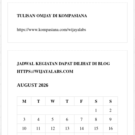
TULISAN OMJAY DI KOMPASIANA
https://www.kompasiana.com/wijayalabs
JADWAL KEGIATAN DAPAT DILIHAT DI BLOG
HTTPS://WIJAYALABS.COM
AUGUST 2026
M
T
W
T
F
S
S
1
2
3
4
5
6
7
8
9
10
11
12
13
14
15
16