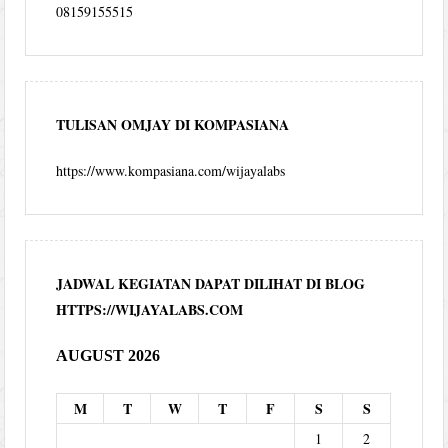
08159155515
TULISAN OMJAY DI KOMPASIANA
https://www.kompasiana.com/wijayalabs
JADWAL KEGIATAN DAPAT DILIHAT DI BLOG
HTTPS://WIJAYALABS.COM
AUGUST 2026
M
T
W
T
F
S
S
1
2