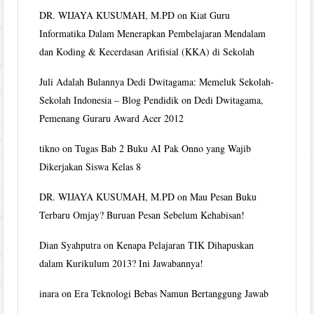
DR. WIJAYA KUSUMAH, M.PD
on
Kiat Guru
Informatika Dalam Menerapkan Pembelajaran Mendalam
dan Koding & Kecerdasan Arifisial (KKA) di Sekolah
Juli Adalah Bulannya Dedi Dwitagama: Memeluk Sekolah-
Sekolah Indonesia – Blog Pendidik
on
Dedi Dwitagama,
Pemenang Guraru Award Acer 2012
tikno
on
Tugas Bab 2 Buku AI Pak Onno yang Wajib
Dikerjakan Siswa Kelas 8
DR. WIJAYA KUSUMAH, M.PD
on
Mau Pesan Buku
Terbaru Omjay? Buruan Pesan Sebelum Kehabisan!
Dian Syahputra
on
Kenapa Pelajaran TIK Dihapuskan
dalam Kurikulum 2013? Ini Jawabannya!
inara
on
Era Teknologi Bebas Namun Bertanggung Jawab