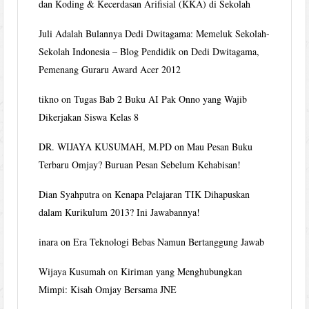
dan Koding & Kecerdasan Arifisial (KKA) di Sekolah
Juli Adalah Bulannya Dedi Dwitagama: Memeluk Sekolah-
Sekolah Indonesia – Blog Pendidik
on
Dedi Dwitagama,
Pemenang Guraru Award Acer 2012
tikno
on
Tugas Bab 2 Buku AI Pak Onno yang Wajib
Dikerjakan Siswa Kelas 8
DR. WIJAYA KUSUMAH, M.PD
on
Mau Pesan Buku
Terbaru Omjay? Buruan Pesan Sebelum Kehabisan!
Dian Syahputra
on
Kenapa Pelajaran TIK Dihapuskan
dalam Kurikulum 2013? Ini Jawabannya!
inara
on
Era Teknologi Bebas Namun Bertanggung Jawab
Wijaya Kusumah
on
Kiriman yang Menghubungkan
Mimpi: Kisah Omjay Bersama JNE