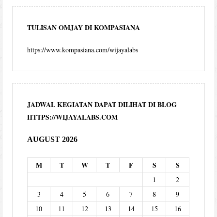
TULISAN OMJAY DI KOMPASIANA
https://www.kompasiana.com/wijayalabs
JADWAL KEGIATAN DAPAT DILIHAT DI BLOG
HTTPS://WIJAYALABS.COM
AUGUST 2026
M
T
W
T
F
S
S
1
2
3
4
5
6
7
8
9
10
11
12
13
14
15
16