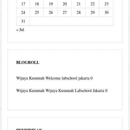
17
18
19
20
21
22
23
24
25
26
27
28
29
30
31
« Jul
BLOGROLL
Wijaya Kusumah
Welcome labschool jakarta 0
Wijaya Kusumah
Wijaya Kusumah Labschool Jakarta 0