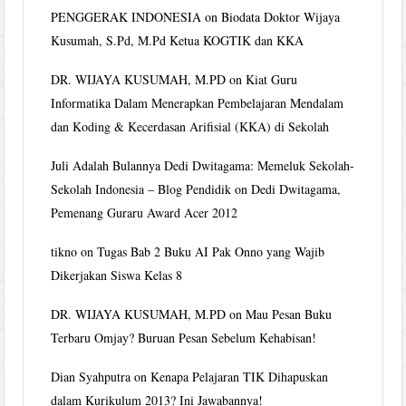
PENGGERAK INDONESIA
on
Biodata Doktor Wijaya
Kusumah, S.Pd, M.Pd Ketua KOGTIK dan KKA
DR. WIJAYA KUSUMAH, M.PD
on
Kiat Guru
Informatika Dalam Menerapkan Pembelajaran Mendalam
dan Koding & Kecerdasan Arifisial (KKA) di Sekolah
Juli Adalah Bulannya Dedi Dwitagama: Memeluk Sekolah-
Sekolah Indonesia – Blog Pendidik
on
Dedi Dwitagama,
Pemenang Guraru Award Acer 2012
tikno
on
Tugas Bab 2 Buku AI Pak Onno yang Wajib
Dikerjakan Siswa Kelas 8
DR. WIJAYA KUSUMAH, M.PD
on
Mau Pesan Buku
Terbaru Omjay? Buruan Pesan Sebelum Kehabisan!
Dian Syahputra
on
Kenapa Pelajaran TIK Dihapuskan
dalam Kurikulum 2013? Ini Jawabannya!