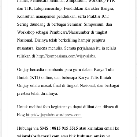
Father, Pembicara Seminar, Simposium, Workshop PTK
dan TIK, Edupreneurship, Pendidikan Karakter Bangsa,
Konsultan manajemen pendidikan, serta Praktisi ICT.
Sering diundang di berbagai Seminar, Simposium, dan
Workshop sebagai Pembicara/Narasumber di tingkat
Nasional. Dirinya telah berkeliling hampir penjuru
nusantara, karena menulis. Semua perjalanan itu ia selalu
tuliskan di
http://kompasiana.com/wijayalabs
.
Omjay bersedia membantu para guru dalam Karya Tulis
Ilmiah (KTI) online, dan beberapa Karya Tulis Ilmiah
Omjay selalu masuk final di tingkat Nasional, dan berbagai
prestasi telah diraihnya.
Untuk melihat foto kegiatannya dapat dilihat dan dibaca di
blog
http://wijayalabs.wordpress.com
0815 915 5515
Hubungi via SMS :
atau kirimkan email ke
wijayalabs@gmail.com
hubungi omjay
atau klik
yg