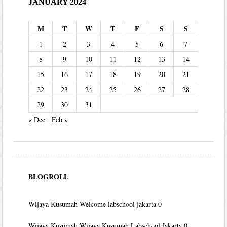
JANUARY 2024
M
T
W
T
F
S
S
1
2
3
4
5
6
7
8
9
10
11
12
13
14
15
16
17
18
19
20
21
22
23
24
25
26
27
28
29
30
31
« Dec
Feb »
BLOGROLL
Wijaya Kusumah
Welcome labschool jakarta 0
Wijaya Kusumah
Wijaya Kusumah Labschool Jakarta 0