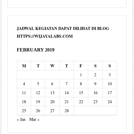
JADWAL KEGIATAN DAPAT DILIHAT DI BLOG
HTTPS://WIJAYALABS.COM
FEBRUARY 2019
M
T
W
T
F
S
S
1
2
3
4
5
6
7
8
9
10
11
12
13
14
15
16
17
18
19
20
21
22
23
24
25
26
27
28
« Jan
Mar »