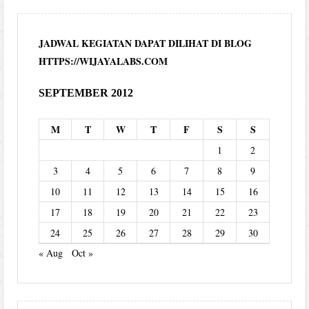
JADWAL KEGIATAN DAPAT DILIHAT DI BLOG
HTTPS://WIJAYALABS.COM
SEPTEMBER 2012
M
T
W
T
F
S
S
1
2
3
4
5
6
7
8
9
10
11
12
13
14
15
16
17
18
19
20
21
22
23
24
25
26
27
28
29
30
« Aug
Oct »