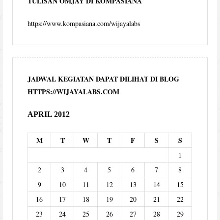
TULISAN OMJAY DI KOMPASIANA
https://www.kompasiana.com/wijayalabs
JADWAL KEGIATAN DAPAT DILIHAT DI BLOG
HTTPS://WIJAYALABS.COM
APRIL 2012
M
T
W
T
F
S
S
1
2
3
4
5
6
7
8
9
10
11
12
13
14
15
16
17
18
19
20
21
22
23
24
25
26
27
28
29