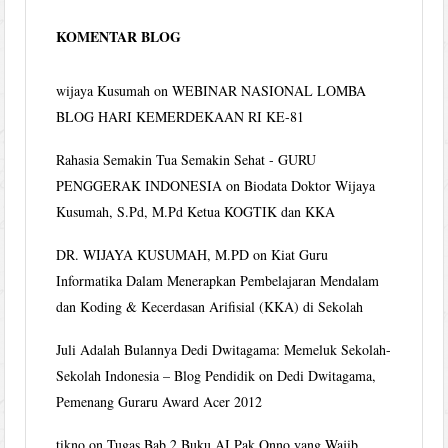
KOMENTAR BLOG
wijaya Kusumah
on
WEBINAR NASIONAL LOMBA
BLOG HARI KEMERDEKAAN RI KE-81
Rahasia Semakin Tua Semakin Sehat - GURU
PENGGERAK INDONESIA
on
Biodata Doktor Wijaya
Kusumah, S.Pd, M.Pd Ketua KOGTIK dan KKA
DR. WIJAYA KUSUMAH, M.PD
on
Kiat Guru
Informatika Dalam Menerapkan Pembelajaran Mendalam
dan Koding & Kecerdasan Arifisial (KKA) di Sekolah
Juli Adalah Bulannya Dedi Dwitagama: Memeluk Sekolah-
Sekolah Indonesia – Blog Pendidik
on
Dedi Dwitagama,
Pemenang Guraru Award Acer 2012
tikno
on
Tugas Bab 2 Buku AI Pak Onno yang Wajib