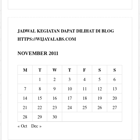
JADWAL KEGIATAN DAPAT DILIHAT DI BLOG
HTTPS://WIJAYALABS.COM
NOVEMBER 2011
M
T
W
T
F
S
S
1
2
3
4
5
6
7
8
9
10
11
12
13
14
15
16
17
18
19
20
21
22
23
24
25
26
27
28
29
30
« Oct
Dec »