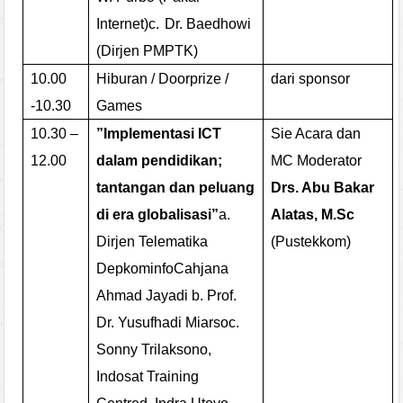
Internet)
c.
Dr. Baedhowi
(Dirjen PMPTK)
10.00
Hiburan / Doorprize /
dari sponsor
-10.30
Games
10.30 –
”Implementasi ICT
Sie Acara dan
12.00
dalam pendidikan;
MC
Moderator
tantangan dan peluang
Drs. Abu Bakar
di era globalisasi”
a.
Alatas, M.Sc
Dirjen Telematika
(Pustekkom)
Depkominfo
Cahjana
Ahmad Jayadi
b.
Prof.
Dr. Yusufhadi Miarso
c.
Sonny Trilaksono,
Indosat Training