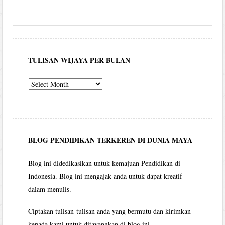
TULISAN WIJAYA PER BULAN
Tulisan
Wijaya
per
bulan
BLOG PENDIDIKAN TERKEREN DI DUNIA MAYA
Blog ini didedikasikan untuk kemajuan Pendidikan di
Indonesia. Blog ini mengajak anda untuk dapat kreatif
dalam menulis.
Ciptakan tulisan-tulisan anda yang bermutu dan kirimkan
kepada kami untuk ditayangkan di blog ini.