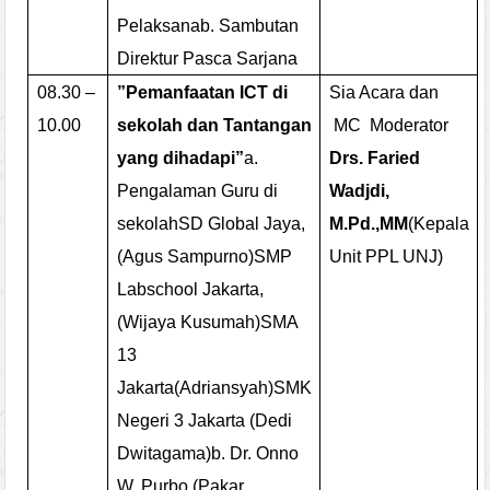
Pelaksana
b.
Sambutan
Direktur Pasca Sarjana
08.30 –
”Pemanfaatan ICT di
Sia Acara dan
10.00
sekolah dan Tantangan
MC
Moderator
yang dihadapi”
a.
Drs. Faried
Pengalaman Guru di
Wadjdi,
sekolah
SD Global Jaya,
M.Pd.,MM
(Kepala
(Agus Sampurno)
SMP
Unit PPL UNJ)
Labschool Jakarta,
(Wijaya Kusumah)
SMA
13
Jakarta
(Adriansyah)
SMK
Negeri 3 Jakarta
(Dedi
Dwitagama)
b.
Dr. Onno
W. Purbo (Pakar