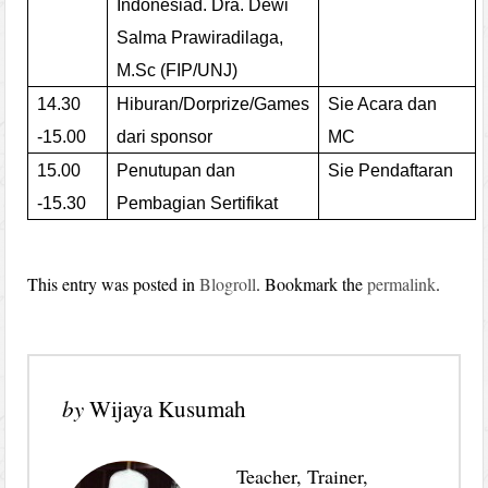
Indonesia
d.
Dra. Dewi
Salma Prawiradilaga,
M.Sc (FIP/UNJ)
14.30
Hiburan/Dorprize/Games
Sie Acara da
n
-15.00
dari sponsor
MC
15.00
Penutupan dan
Sie Pendaftaran
-15.30
Pembagian Sertifikat
This entry was posted in
Blogroll
. Bookmark the
permalink
.
by
Wijaya Kusumah
Teacher, Trainer,