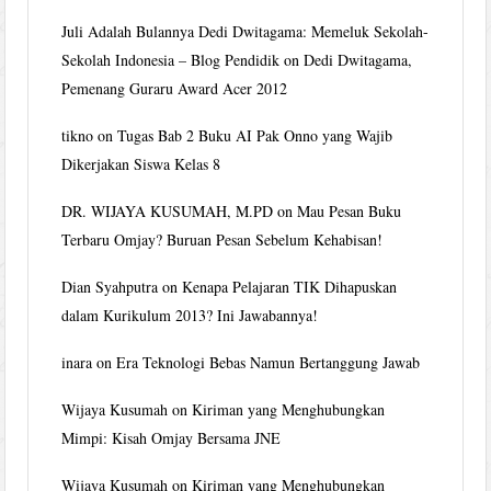
Juli Adalah Bulannya Dedi Dwitagama: Memeluk Sekolah-
Sekolah Indonesia – Blog Pendidik
on
Dedi Dwitagama,
Pemenang Guraru Award Acer 2012
tikno
on
Tugas Bab 2 Buku AI Pak Onno yang Wajib
Dikerjakan Siswa Kelas 8
DR. WIJAYA KUSUMAH, M.PD
on
Mau Pesan Buku
Terbaru Omjay? Buruan Pesan Sebelum Kehabisan!
Dian Syahputra
on
Kenapa Pelajaran TIK Dihapuskan
dalam Kurikulum 2013? Ini Jawabannya!
inara
on
Era Teknologi Bebas Namun Bertanggung Jawab
Wijaya Kusumah
on
Kiriman yang Menghubungkan
Mimpi: Kisah Omjay Bersama JNE
Wijaya Kusumah
on
Kiriman yang Menghubungkan