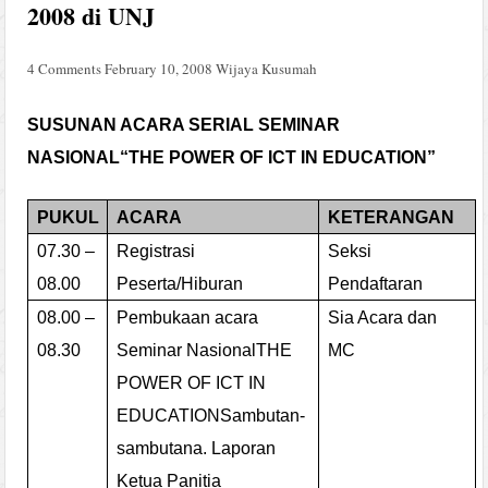
2008 di UNJ
4 Comments
February 10, 2008
Wijaya Kusumah
SUSUNAN ACARA SERIAL SEMINAR
NASIONAL
“THE POWER OF ICT IN EDUCATION”
PUKUL
ACARA
KETERANGAN
07.30 –
Re
gistrasi
Seksi
08.00
Peserta/Hiburan
Pendaftaran
08.00 –
Pembukaan acara
Sia Acara dan
08.30
Seminar Nasional
THE
MC
POWER OF ICT IN
EDUCATION
Sambutan-
sambutan
a.
Laporan
Ketua Panitia