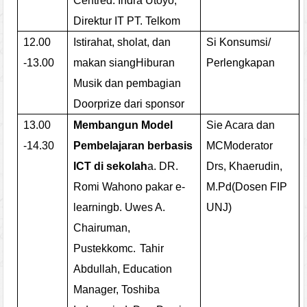
Centre
d.
Indra Utoyo,
Direktur IT PT. Telkom
12.00
Istirahat, sholat, dan
Si Konsumsi/
-13.00
makan siang
Hiburan
Perlengkapan
Musik dan pembagian
Doorprize dari sponsor
13.00
Membangun Model
Sie Acara dan
-14.30
Pembelajaran berbasis
MC
Moderator
ICT di sekolah
a.
DR.
Drs, Khaerudin,
Romi Wahono pakar e-
M.Pd
(Dosen FIP
learning
b.
Uwes A.
UNJ)
Chairuman,
Pustekkom
c.
Tahir
Abdullah, Education
Manager, Toshiba