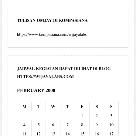
TULISAN OMJAY DI KOMPASIANA
https://www.kompasiana.com/wijayalabs
JADWAL KEGIATAN DAPAT DILIHAT DI BLOG
HTTPS://WIJAYALABS.COM
FEBRUARY 2008
M
T
W
T
F
S
S
1
2
3
4
5
6
7
8
9
10
11
12
13
14
15
16
17