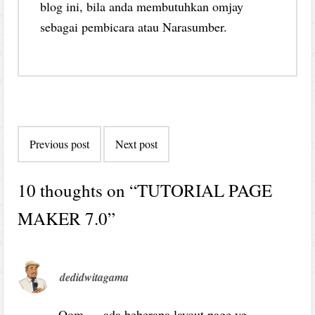
blog ini, bila anda membutuhkan omjay
sebagai pembicara atau Narasumber.
Post
Previous post
Next post
navigation
10 thoughts on “
TUTORIAL PAGE
MAKER 7.0
”
dedidwitagama
Oom … ada beberapa layout page yg