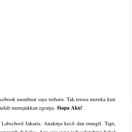
facebook membuat saya terharu. Tak terasa mereka kini
Siapa Aku!
u sudah menujukkan egonya.
abschool Jakarta. Anaknya kecil dan mungil. Tapi,
engaruh di kelas. Apa saja yang jadi celotehnya bakal