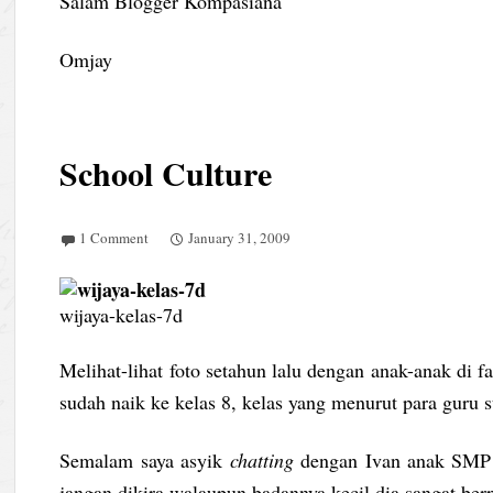
Salam Blogger Kompasiana
Omjay
School Culture
1 Comment
January 31, 2009
wijaya-kelas-7d
Melihat-lihat foto setahun lalu dengan anak-anak di 
sudah naik ke kelas 8, kelas yang menurut para gur
Semalam saya asyik
chatting
dengan Ivan anak SMP L
jangan dikira walaupun badannya kecil dia sangat berp