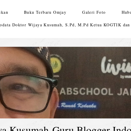
ikan
Buku Terbaru Omjay
Galeri Foto
Hub
odata Doktor Wijaya Kusumah, S.Pd, M.Pd Ketua KOGTIK da
ya Kusumah-Guru Blogger Indo