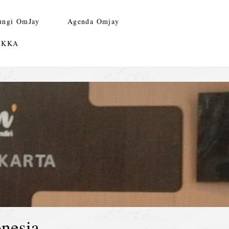
ungi OmJay
Agenda Omjay
n KKA
nesia