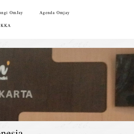
ungi OmJay
Agenda Omjay
n KKA
nesia