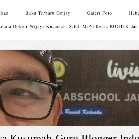
ikan
Buku Terbaru Omjay
Galeri Foto
Hub
odata Doktor Wijaya Kusumah, S.Pd, M.Pd Ketua KOGTIK da
ya Kusumah-Guru Blogger Indo