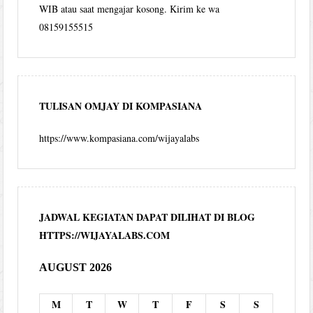
WIB atau saat mengajar kosong. Kirim ke wa
08159155515
TULISAN OMJAY DI KOMPASIANA
https://www.kompasiana.com/wijayalabs
JADWAL KEGIATAN DAPAT DILIHAT DI BLOG
HTTPS://WIJAYALABS.COM
AUGUST 2026
M
T
W
T
F
S
S