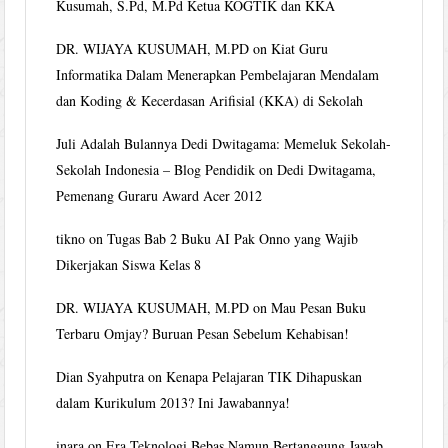
Kusumah, S.Pd, M.Pd Ketua KOGTIK dan KKA
DR. WIJAYA KUSUMAH, M.PD
on
Kiat Guru
Informatika Dalam Menerapkan Pembelajaran Mendalam
dan Koding & Kecerdasan Arifisial (KKA) di Sekolah
Juli Adalah Bulannya Dedi Dwitagama: Memeluk Sekolah-
Sekolah Indonesia – Blog Pendidik
on
Dedi Dwitagama,
Pemenang Guraru Award Acer 2012
tikno
on
Tugas Bab 2 Buku AI Pak Onno yang Wajib
Dikerjakan Siswa Kelas 8
DR. WIJAYA KUSUMAH, M.PD
on
Mau Pesan Buku
Terbaru Omjay? Buruan Pesan Sebelum Kehabisan!
Dian Syahputra
on
Kenapa Pelajaran TIK Dihapuskan
dalam Kurikulum 2013? Ini Jawabannya!
inara
on
Era Teknologi Bebas Namun Bertanggung Jawab