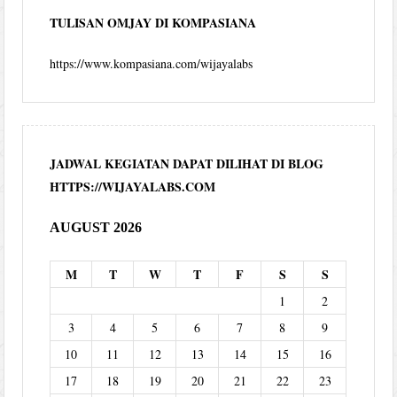
TULISAN OMJAY DI KOMPASIANA
https://www.kompasiana.com/wijayalabs
JADWAL KEGIATAN DAPAT DILIHAT DI BLOG
HTTPS://WIJAYALABS.COM
AUGUST 2026
M
T
W
T
F
S
S
1
2
3
4
5
6
7
8
9
10
11
12
13
14
15
16
17
18
19
20
21
22
23