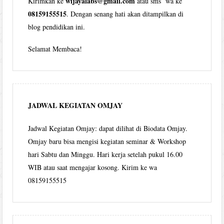
wijayalabs@gmail.com
Kirimkan ke
atau sms wa ke
08159155515
. Dengan senang hati akan ditampilkan di
blog pendidikan ini.
Selamat Membaca!
JADWAL KEGIATAN OMJAY
Jadwal Kegiatan Omjay: dapat dilihat di Biodata Omjay.
Omjay baru bisa mengisi kegiatan seminar & Workshop
hari Sabtu dan Minggu. Hari kerja setelah pukul 16.00
WIB atau saat mengajar kosong. Kirim ke wa
08159155515