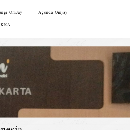
ungi OmJay
Agenda Omjay
n KKA
nesia