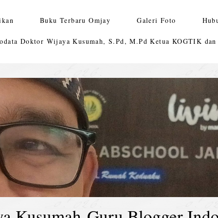
ikan
Buku Terbaru Omjay
Galeri Foto
Hub
odata Doktor Wijaya Kusumah, S.Pd, M.Pd Ketua KOGTIK da
ya Kusumah-Guru Blogger Indo