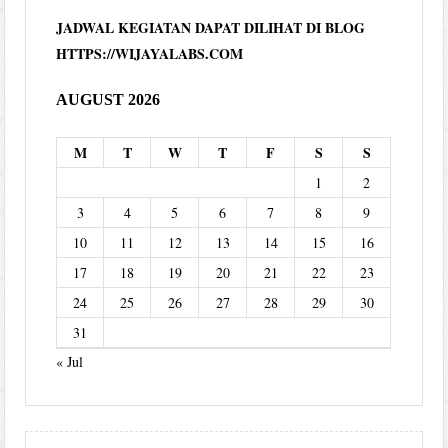
JADWAL KEGIATAN DAPAT DILIHAT DI BLOG
HTTPS://WIJAYALABS.COM
AUGUST 2026
M
T
W
T
F
S
S
1
2
3
4
5
6
7
8
9
10
11
12
13
14
15
16
17
18
19
20
21
22
23
24
25
26
27
28
29
30
31
« Jul