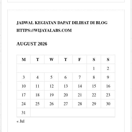
JADWAL KEGIATAN DAPAT DILIHAT DI BLOG
HTTPS://WIJAYALABS.COM
AUGUST 2026
M
T
W
T
F
S
S
1
2
3
4
5
6
7
8
9
10
11
12
13
14
15
16
17
18
19
20
21
22
23
24
25
26
27
28
29
30
31
« Jul