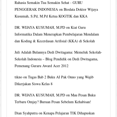
Rahasia Semakin Tua Semakin Sehat - GURU
PENGGERAK INDONESIA
on
Biodata Doktor Wijaya
Kusumah, S.Pd, M.Pd Ketua KOGTIK dan KKA
DR. WIJAYA KUSUMAH, M.PD
on
Kiat Guru
Informatika Dalam Menerapkan Pembelajaran Mendalam
dan Koding & Kecerdasan Arifisial (KKA) di Sekolah
Juli Adalah Bulannya Dedi Dwitagama: Memeluk Sekolah-
Sekolah Indonesia – Blog Pendidik
on
Dedi Dwitagama,
Pemenang Guraru Award Acer 2012
tikno
on
Tugas Bab 2 Buku AI Pak Onno yang Wajib
Dikerjakan Siswa Kelas 8
DR. WIJAYA KUSUMAH, M.PD
on
Mau Pesan Buku
Terbaru Omjay? Buruan Pesan Sebelum Kehabisan!
Dian Syahputra
on
Kenapa Pelajaran TIK Dihapuskan