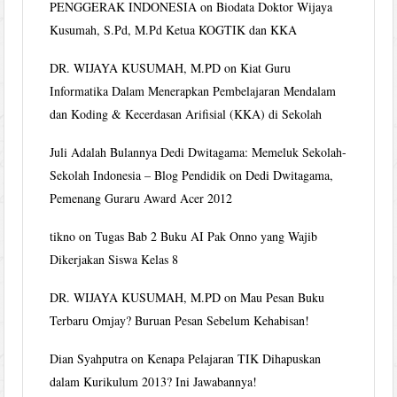
PENGGERAK INDONESIA
on
Biodata Doktor Wijaya
Kusumah, S.Pd, M.Pd Ketua KOGTIK dan KKA
DR. WIJAYA KUSUMAH, M.PD
on
Kiat Guru
Informatika Dalam Menerapkan Pembelajaran Mendalam
dan Koding & Kecerdasan Arifisial (KKA) di Sekolah
Juli Adalah Bulannya Dedi Dwitagama: Memeluk Sekolah-
Sekolah Indonesia – Blog Pendidik
on
Dedi Dwitagama,
Pemenang Guraru Award Acer 2012
tikno
on
Tugas Bab 2 Buku AI Pak Onno yang Wajib
Dikerjakan Siswa Kelas 8
DR. WIJAYA KUSUMAH, M.PD
on
Mau Pesan Buku
Terbaru Omjay? Buruan Pesan Sebelum Kehabisan!
Dian Syahputra
on
Kenapa Pelajaran TIK Dihapuskan
dalam Kurikulum 2013? Ini Jawabannya!