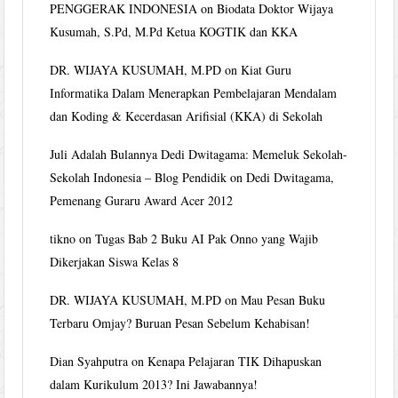
PENGGERAK INDONESIA
on
Biodata Doktor Wijaya
Kusumah, S.Pd, M.Pd Ketua KOGTIK dan KKA
DR. WIJAYA KUSUMAH, M.PD
on
Kiat Guru
Informatika Dalam Menerapkan Pembelajaran Mendalam
dan Koding & Kecerdasan Arifisial (KKA) di Sekolah
Juli Adalah Bulannya Dedi Dwitagama: Memeluk Sekolah-
Sekolah Indonesia – Blog Pendidik
on
Dedi Dwitagama,
Pemenang Guraru Award Acer 2012
tikno
on
Tugas Bab 2 Buku AI Pak Onno yang Wajib
Dikerjakan Siswa Kelas 8
DR. WIJAYA KUSUMAH, M.PD
on
Mau Pesan Buku
Terbaru Omjay? Buruan Pesan Sebelum Kehabisan!
Dian Syahputra
on
Kenapa Pelajaran TIK Dihapuskan
dalam Kurikulum 2013? Ini Jawabannya!