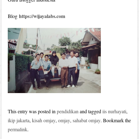
https://wijayalabs.com
Blog
This entry was posted in
pendidikan
and tagged
iis nurhayati
,
ikip jakarta
,
kisah omjay
,
omjay
,
sahabat omjay
. Bookmark the
permalink
.