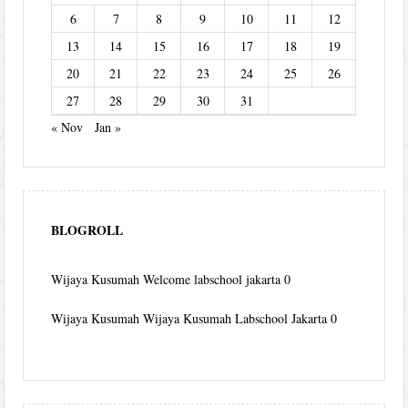
6
7
8
9
10
11
12
13
14
15
16
17
18
19
20
21
22
23
24
25
26
27
28
29
30
31
« Nov
Jan »
BLOGROLL
Wijaya Kusumah
Welcome labschool jakarta 0
Wijaya Kusumah
Wijaya Kusumah Labschool Jakarta 0