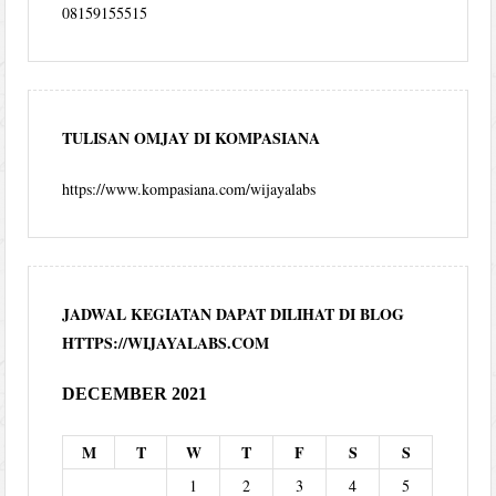
08159155515
TULISAN OMJAY DI KOMPASIANA
https://www.kompasiana.com/wijayalabs
JADWAL KEGIATAN DAPAT DILIHAT DI BLOG
HTTPS://WIJAYALABS.COM
DECEMBER 2021
M
T
W
T
F
S
S
1
2
3
4
5