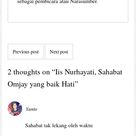
sebagai pembicara atau Narasumber.
Post
Previous post
Next post
navigation
2 thoughts on “
Iis Nurhayati, Sahabat
Omjay yang baik Hati
”
Yanto
Sahabat tak lekang oleh waktu