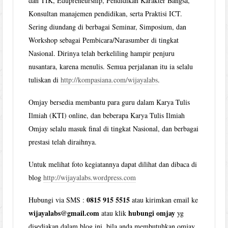
dan TIK, Edupreneurship, Pendidikan Karakter Bangsa,
Konsultan manajemen pendidikan, serta Praktisi ICT.
Sering diundang di berbagai Seminar, Simposium, dan
Workshop sebagai Pembicara/Narasumber di tingkat
Nasional. Dirinya telah berkeliling hampir penjuru
nusantara, karena menulis. Semua perjalanan itu ia selalu
tuliskan di
http://kompasiana.com/wijayalabs
.
Omjay bersedia membantu para guru dalam Karya Tulis
Ilmiah (KTI) online, dan beberapa Karya Tulis Ilmiah
Omjay selalu masuk final di tingkat Nasional, dan berbagai
prestasi telah diraihnya.
Untuk melihat foto kegiatannya dapat dilihat dan dibaca di
blog
http://wijayalabs.wordpress.com
0815 915 5515
Hubungi via SMS :
atau kirimkan email ke
wijayalabs@gmail.com
hubungi omjay
atau klik
yg
disediakan dalam blog ini, bila anda membutuhkan omjay