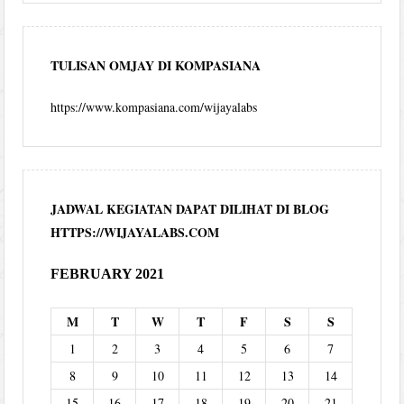
TULISAN OMJAY DI KOMPASIANA
https://www.kompasiana.com/wijayalabs
JADWAL KEGIATAN DAPAT DILIHAT DI BLOG
HTTPS://WIJAYALABS.COM
FEBRUARY 2021
M
T
W
T
F
S
S
1
2
3
4
5
6
7
8
9
10
11
12
13
14
15
16
17
18
19
20
21