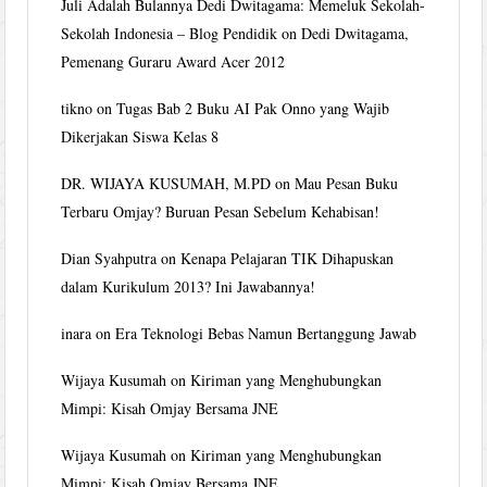
Juli Adalah Bulannya Dedi Dwitagama: Memeluk Sekolah-
Sekolah Indonesia – Blog Pendidik
on
Dedi Dwitagama,
Pemenang Guraru Award Acer 2012
tikno
on
Tugas Bab 2 Buku AI Pak Onno yang Wajib
Dikerjakan Siswa Kelas 8
DR. WIJAYA KUSUMAH, M.PD
on
Mau Pesan Buku
Terbaru Omjay? Buruan Pesan Sebelum Kehabisan!
Dian Syahputra
on
Kenapa Pelajaran TIK Dihapuskan
dalam Kurikulum 2013? Ini Jawabannya!
inara
on
Era Teknologi Bebas Namun Bertanggung Jawab
Wijaya Kusumah
on
Kiriman yang Menghubungkan
Mimpi: Kisah Omjay Bersama JNE
Wijaya Kusumah
on
Kiriman yang Menghubungkan
Mimpi: Kisah Omjay Bersama JNE