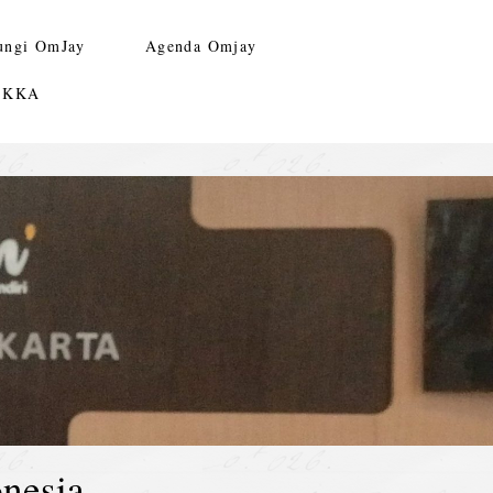
ungi OmJay
Agenda Omjay
n KKA
nesia