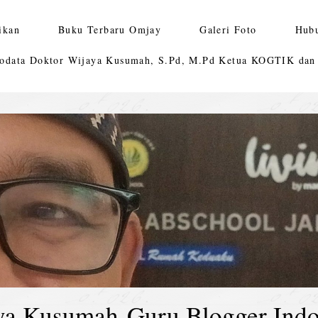
ikan
Buku Terbaru Omjay
Galeri Foto
Hub
odata Doktor Wijaya Kusumah, S.Pd, M.Pd Ketua KOGTIK da
ya Kusumah-Guru Blogger Indo