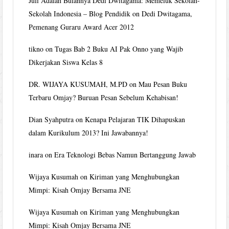
Juli Adalah Bulannya Dedi Dwitagama: Memeluk Sekolah-
Sekolah Indonesia – Blog Pendidik
on
Dedi Dwitagama,
Pemenang Guraru Award Acer 2012
tikno
on
Tugas Bab 2 Buku AI Pak Onno yang Wajib
Dikerjakan Siswa Kelas 8
DR. WIJAYA KUSUMAH, M.PD
on
Mau Pesan Buku
Terbaru Omjay? Buruan Pesan Sebelum Kehabisan!
Dian Syahputra
on
Kenapa Pelajaran TIK Dihapuskan
dalam Kurikulum 2013? Ini Jawabannya!
inara
on
Era Teknologi Bebas Namun Bertanggung Jawab
Wijaya Kusumah
on
Kiriman yang Menghubungkan
Mimpi: Kisah Omjay Bersama JNE
Wijaya Kusumah
on
Kiriman yang Menghubungkan
Mimpi: Kisah Omjay Bersama JNE