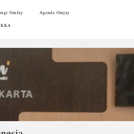
ungi OmJay
Agenda Omjay
n KKA
nesia