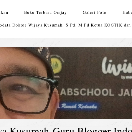
ikan
Buku Terbaru Omjay
Galeri Foto
Hub
odata Doktor Wijaya Kusumah, S.Pd, M.Pd Ketua KOGTIK da
ya Kusumah-Guru Blogger Indo