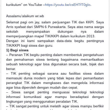
.
kurikulum” on YouTube –
https://youtu.be/csEHTfT0gIo
Assalamu’alaikum wr.wb
Selamat pagi om jay, salam perjuangan TIK dan KKPI. Saya
Arris syafaat dari SMPN 6 Purwakarta. Saya atas nama warga
sekolah menyampaikan dukungan nya dalam
memperjuangkan mapel TIK/KKPI dalam kurikulum 2013.
Dengan ini kami sampaikan data-data begitu pentingnya
TIK/KKPI bagi siswa dan guru.
1) Bagi siswa
– Peranan TIK begitu penting dalam membentuk pengetahuan
dan pemahaman siswa tentang bagaimana memanfaatkan
sebuah teknologi agar bisa digunakan secara baik, bijak dan
benar.
– TIK penting sebagai sarana aau fasilitas siswa dalam
memasuki dunia modern yang tidak lepas dari pemanfaatan
perangkat TIK dalam mengkases dan mengelola informasi
agar bisa diperoleh dengan mudah dan cepat.
– Siswa sangat penting menguasai teknologi teknologi
informasi komunikasi agar mampu beradaptasi dengan
lingkungan yang menggunakan peralatan TIK.
– TIK sangat penting untuk melatih agar siswa mampu berfikir