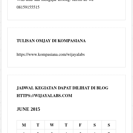
08159155515
TULISAN OMJAY DI KOMPASIANA
https://www.kompasiana.com/wijayalabs
JADWAL KEGIATAN DAPAT DILIHAT DI BLOG
HTTPS://WIJAYALABS.COM
JUNE 2015
M
T
W
T
F
S
S