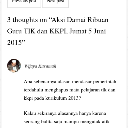
Previous post
Next post
navigation
3 thoughts on “
Aksi Damai Ribuan
Guru TIK dan KKPI, Jumat 5 Juni
2015
”
Wijaya Kusumah
Apa sebenarnya alasan mendasar pemerintah
terdahulu menghapus mata pelajaran tik dan
kkpi pada kurikulum 2013?
Kalau sekiranya alasannya hanya karena
seorang balita saja mampu mengutak-atik