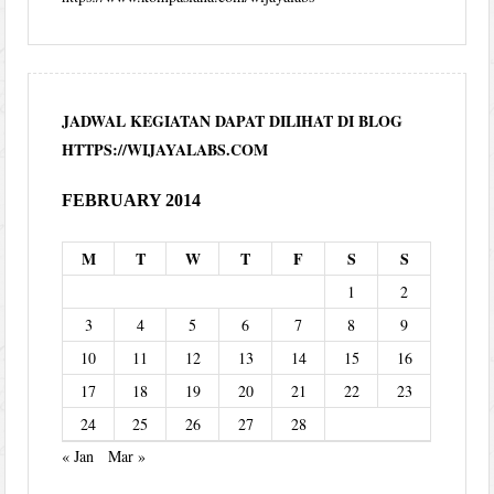
JADWAL KEGIATAN DAPAT DILIHAT DI BLOG
HTTPS://WIJAYALABS.COM
FEBRUARY 2014
M
T
W
T
F
S
S
1
2
3
4
5
6
7
8
9
10
11
12
13
14
15
16
17
18
19
20
21
22
23
24
25
26
27
28
« Jan
Mar »