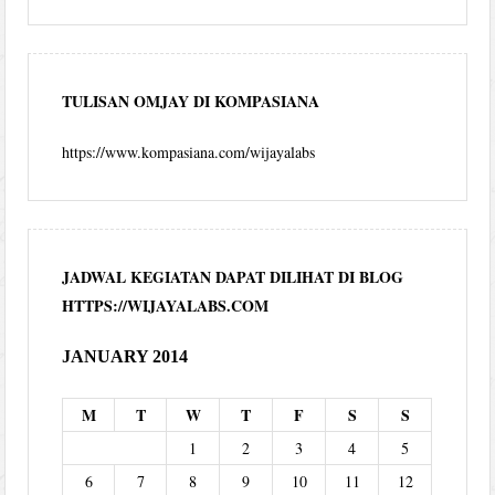
TULISAN OMJAY DI KOMPASIANA
https://www.kompasiana.com/wijayalabs
JADWAL KEGIATAN DAPAT DILIHAT DI BLOG
HTTPS://WIJAYALABS.COM
JANUARY 2014
M
T
W
T
F
S
S
1
2
3
4
5
6
7
8
9
10
11
12