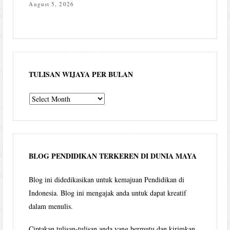
August 5, 2026
TULISAN WIJAYA PER BULAN
Tulisan
Wijaya
per
bulan
BLOG PENDIDIKAN TERKEREN DI DUNIA MAYA
Blog ini didedikasikan untuk kemajuan Pendidikan di
Indonesia. Blog ini mengajak anda untuk dapat kreatif
dalam menulis.
Ciptakan tulisan-tulisan anda yang bermutu dan kirimkan