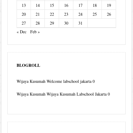
13
14
15
16
17
18
19
20
21
22
23
24
25
26
27
28
29
30
31
« Dec
Feb »
BLOGROLL
Wijaya Kusumah
Welcome labschool jakarta 0
Wijaya Kusumah
Wijaya Kusumah Labschool Jakarta 0