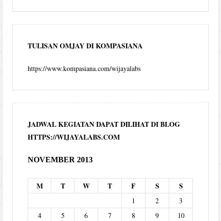
TULISAN OMJAY DI KOMPASIANA
https://www.kompasiana.com/wijayalabs
JADWAL KEGIATAN DAPAT DILIHAT DI BLOG
HTTPS://WIJAYALABS.COM
NOVEMBER 2013
M
T
W
T
F
S
S
1
2
3
4
5
6
7
8
9
10