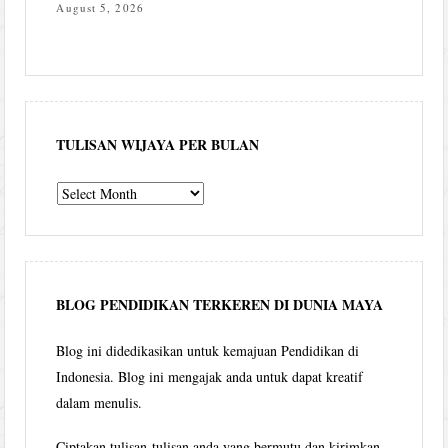
August 5, 2026
TULISAN WIJAYA PER BULAN
Tulisan
Wijaya
per
bulan
BLOG PENDIDIKAN TERKEREN DI DUNIA MAYA
Blog ini didedikasikan untuk kemajuan Pendidikan di
Indonesia. Blog ini mengajak anda untuk dapat kreatif
dalam menulis.
Ciptakan tulisan-tulisan anda yang bermutu dan kirimkan