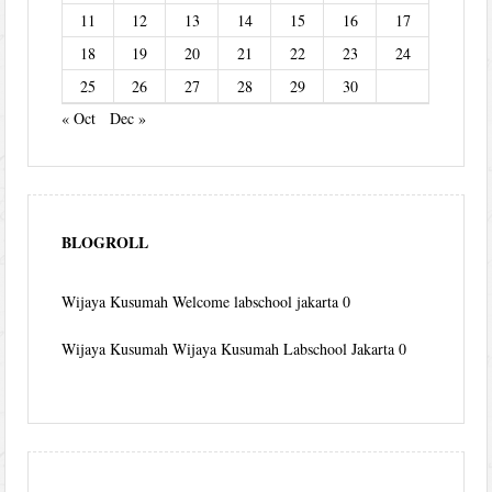
11
12
13
14
15
16
17
18
19
20
21
22
23
24
25
26
27
28
29
30
« Oct
Dec »
BLOGROLL
Wijaya Kusumah
Welcome labschool jakarta 0
Wijaya Kusumah
Wijaya Kusumah Labschool Jakarta 0