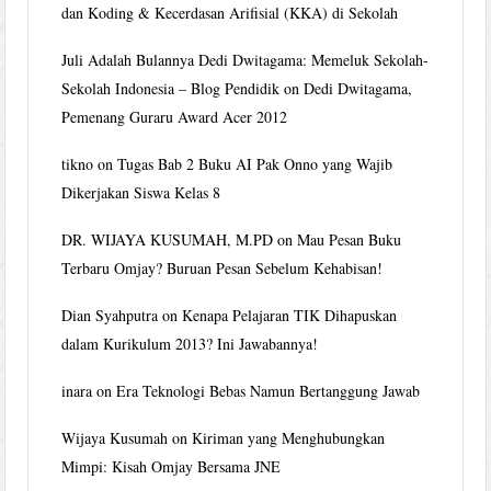
dan Koding & Kecerdasan Arifisial (KKA) di Sekolah
Juli Adalah Bulannya Dedi Dwitagama: Memeluk Sekolah-
Sekolah Indonesia – Blog Pendidik
on
Dedi Dwitagama,
Pemenang Guraru Award Acer 2012
tikno
on
Tugas Bab 2 Buku AI Pak Onno yang Wajib
Dikerjakan Siswa Kelas 8
DR. WIJAYA KUSUMAH, M.PD
on
Mau Pesan Buku
Terbaru Omjay? Buruan Pesan Sebelum Kehabisan!
Dian Syahputra
on
Kenapa Pelajaran TIK Dihapuskan
dalam Kurikulum 2013? Ini Jawabannya!
inara
on
Era Teknologi Bebas Namun Bertanggung Jawab
Wijaya Kusumah
on
Kiriman yang Menghubungkan
Mimpi: Kisah Omjay Bersama JNE