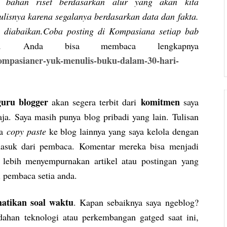
 bahan riset berdasarkan alur yang akan kita
ulisnya karena segalanya berdasarkan data dan fakta.
 diabaikan.Coba posting di Kompasiana setiap bab
if”.
Anda bisa membaca lengkapnya
ompasianer-yuk-menulis-buku-dalam-30-hari-
guru blogger
komitmen
akan segera terbit dari
saya
aja. Saya masih punya blog pribadi yang lain. Tulisan
ya
copy paste
ke blog lainnya yang saya kelola dengan
asuk dari pembaca. Komentar mereka bisa menjadi
n lebih menyempurnakan artikel atau postingan yang
 pembaca setia anda.
atikan soal waktu
. Kapan sebaiknya saya ngeblog?
ahan teknologi atau perkembangan gatged saat ini,