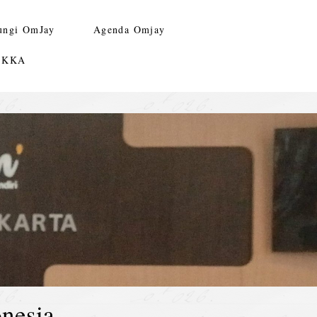
ungi OmJay
Agenda Omjay
n KKA
nesia