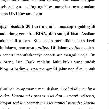
sebagai guru paling ngeblog, uang itu saya gunakan
i Wisma UNJ Rawamangun.
ay, bisakah 30 hari menulis nonstop ngeblog di
BISA, dan sangat bisa
nada riang gembira.
. Asalkan
kan jadi tujuan. Kita sudah memiliki catatan kecil
 ilmiahnya, namanya
outline.
Di dalam
outline
seolah-
 sendiri menuliskannya seperti air mengalir saja. Itu
n orang lain. Baik melalui buku-buku yang sudah
 blog pribadinya. saya mengmbil jalur non fiksi untuk
dani
di kompasiana menuliskan, “
cobalah membuat
buku. Karena ada proses riset dan mencari referensi,
angan terlalu banyak meriset sambil menulis karena