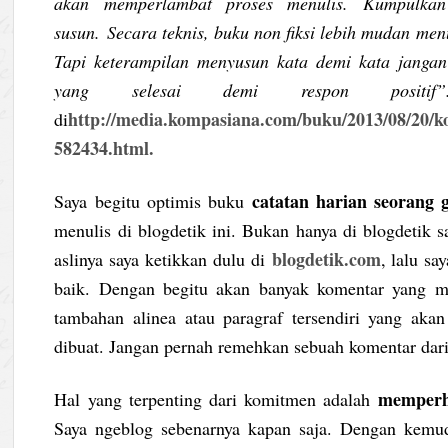
akan memperlambat proses menulis. Kumpulkan
susun. Secara teknis, buku non fiksi lebih mudan men
Tapi keterampilan menyusun kata demi kata jangan
yang selesai demi respon posit
http://media.kompasiana.com/buku/2013/08/20/k
di
582434.html.
catatan harian seorang 
Saya begitu optimis buku
menulis di blogdetik ini. Bukan hanya di blogdetik s
blogdetik.com
aslinya saya ketikkan dulu di
, lalu sa
baik. Dengan begitu akan banyak komentar yang m
tambahan alinea atau paragraf tersendiri yang aka
dibuat. Jangan pernah remehkan sebuah komentar dari
memperh
Hal yang terpenting dari komitmen adalah
Saya ngeblog sebenarnya kapan saja. Dengan kemud