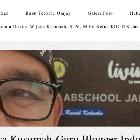
ikan
Buku Terbaru Omjay
Galeri Foto
Hub
odata Doktor Wijaya Kusumah, S.Pd, M.Pd Ketua KOGTIK da
ya Kusumah-Guru Blogger Indo