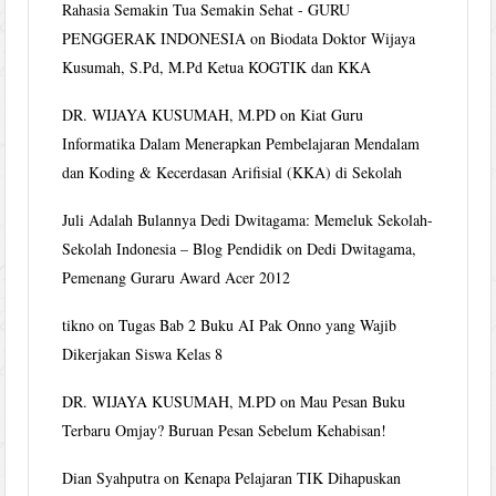
Rahasia Semakin Tua Semakin Sehat - GURU
PENGGERAK INDONESIA
on
Biodata Doktor Wijaya
Kusumah, S.Pd, M.Pd Ketua KOGTIK dan KKA
DR. WIJAYA KUSUMAH, M.PD
on
Kiat Guru
Informatika Dalam Menerapkan Pembelajaran Mendalam
dan Koding & Kecerdasan Arifisial (KKA) di Sekolah
Juli Adalah Bulannya Dedi Dwitagama: Memeluk Sekolah-
Sekolah Indonesia – Blog Pendidik
on
Dedi Dwitagama,
Pemenang Guraru Award Acer 2012
tikno
on
Tugas Bab 2 Buku AI Pak Onno yang Wajib
Dikerjakan Siswa Kelas 8
DR. WIJAYA KUSUMAH, M.PD
on
Mau Pesan Buku
Terbaru Omjay? Buruan Pesan Sebelum Kehabisan!
Dian Syahputra
on
Kenapa Pelajaran TIK Dihapuskan