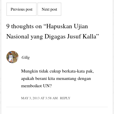
Post
Previous post
Next post
navigation
9 thoughts on “
Hapuskan Ujian
Nasional yang Digagas Jusuf Kalla
”
Gilig
Mungkin tidak cukup berkata-kata pak,
apakah berani kita menantang dengan
memboikot UN?
MAY 3, 2013 AT 3:58 AM
REPLY