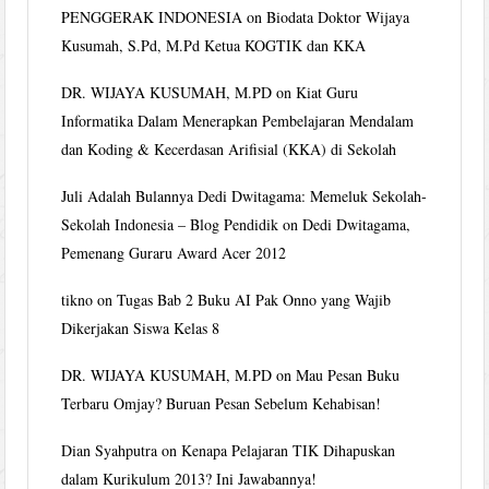
PENGGERAK INDONESIA
on
Biodata Doktor Wijaya
Kusumah, S.Pd, M.Pd Ketua KOGTIK dan KKA
DR. WIJAYA KUSUMAH, M.PD
on
Kiat Guru
Informatika Dalam Menerapkan Pembelajaran Mendalam
dan Koding & Kecerdasan Arifisial (KKA) di Sekolah
Juli Adalah Bulannya Dedi Dwitagama: Memeluk Sekolah-
Sekolah Indonesia – Blog Pendidik
on
Dedi Dwitagama,
Pemenang Guraru Award Acer 2012
tikno
on
Tugas Bab 2 Buku AI Pak Onno yang Wajib
Dikerjakan Siswa Kelas 8
DR. WIJAYA KUSUMAH, M.PD
on
Mau Pesan Buku
Terbaru Omjay? Buruan Pesan Sebelum Kehabisan!
Dian Syahputra
on
Kenapa Pelajaran TIK Dihapuskan
dalam Kurikulum 2013? Ini Jawabannya!