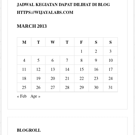
JADWAL KEGIATAN DAPAT DILIHAT DI BLOG
HTTPS://WIJAYALABS.COM
MARCH 2013
M
T
W
T
F
S
S
1
2
3
4
5
6
7
8
9
10
11
12
13
14
15
16
17
18
19
20
21
22
23
24
25
26
27
28
29
30
31
« Feb
Apr »
BLOGROLL