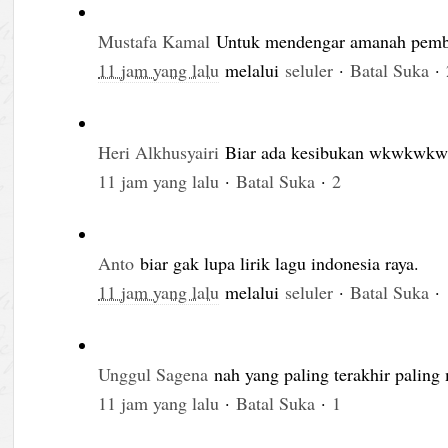
Mustafa Kamal
Untuk mendengar amanah pem
11 jam yang lalu
melalui
seluler
·
Batal Suka
·
Heri Alkhusyairi
Biar ada kesibukan wkwkwk
11 jam yang lalu
·
Batal Suka
·
2
Anto
biar gak lupa lirik lagu indonesia raya.
11 jam yang lalu
melalui
seluler
·
Batal Suka
·
Unggul Sagena
nah yang paling terakhir palin
11 jam yang lalu
·
Batal Suka
·
1