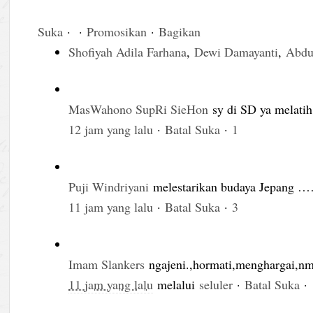
Suka
·
·
Promosikan
·
Bagikan
Shofiyah Adila Farhana
,
Dewi Damayanti
,
Abdu
MasWahono SupRi SieHon
sy di SD ya melati
12 jam yang lalu
·
Batal Suka
·
1
Puji Windriyani
melestarikan budaya Jepan
11 jam yang lalu
·
Batal Suka
·
3
Imam Slankers
ngajeni.,hormati,menghargai,
11 jam yang lalu
melalui
seluler
·
Batal Suka
·