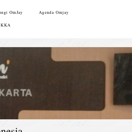
ungi OmJay
Agenda Omjay
n KKA
nesia