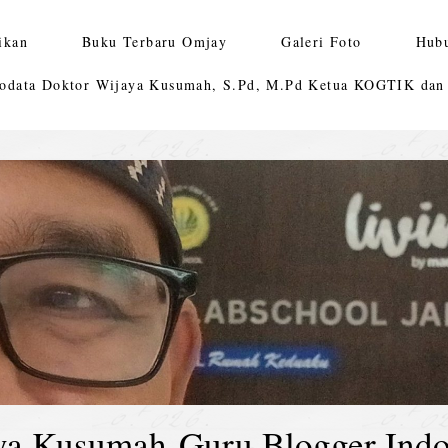
ikan
Buku Terbaru Omjay
Galeri Foto
Hub
odata Doktor Wijaya Kusumah, S.Pd, M.Pd Ketua KOGTIK da
ya Kusumah-Guru Blogger Indo