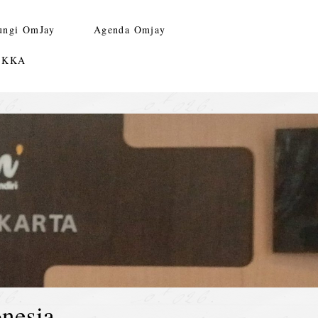
ungi OmJay
Agenda Omjay
n KKA
nesia