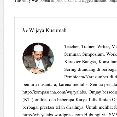
This entry was posted in
pendidikan
and tagged
menulis
,
omja
by
Wijaya Kusumah
Teacher, Trainer, Writer, M
Seminar, Simposium, Work
Karakter Bangsa, Konsultan
Sering diundang di berbag
Pembicara/Narasumber di ti
penjuru nusantara, karena menulis. Semua perjalan
http://kompasiana.com/wijayalabs. Omjay bersed
(KTI) online, dan beberapa Karya Tulis Ilmiah Om
berbagai prestasi telah diraihnya. Untuk melihat f
http://wijayalabs.wordpress.com Hubungi via S