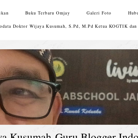
ikan
Buku Terbaru Omjay
Galeri Foto
Hub
odata Doktor Wijaya Kusumah, S.Pd, M.Pd Ketua KOGTIK da
ya Kusumah-Guru Blogger Indo