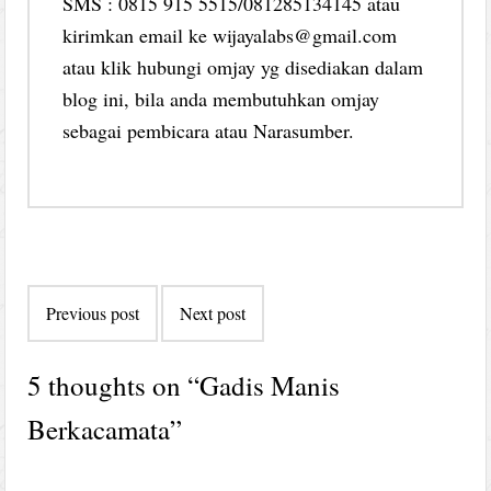
SMS : 0815 915 5515/081285134145 atau
kirimkan email ke wijayalabs@gmail.com
atau klik hubungi omjay yg disediakan dalam
blog ini, bila anda membutuhkan omjay
sebagai pembicara atau Narasumber.
Post
Previous post
Next post
navigation
5 thoughts on “
Gadis Manis
Berkacamata
”