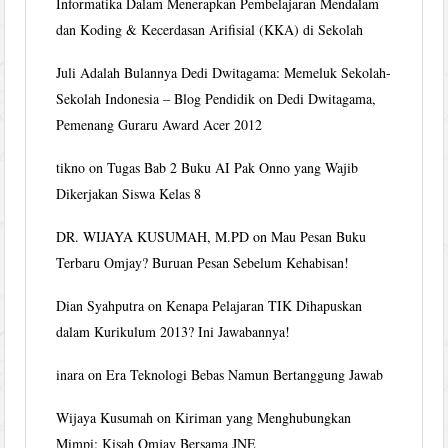
Informatika Dalam Menerapkan Pembelajaran Mendalam
dan Koding & Kecerdasan Arifisial (KKA) di Sekolah
Juli Adalah Bulannya Dedi Dwitagama: Memeluk Sekolah-
Sekolah Indonesia – Blog Pendidik
on
Dedi Dwitagama,
Pemenang Guraru Award Acer 2012
tikno
on
Tugas Bab 2 Buku AI Pak Onno yang Wajib
Dikerjakan Siswa Kelas 8
DR. WIJAYA KUSUMAH, M.PD
on
Mau Pesan Buku
Terbaru Omjay? Buruan Pesan Sebelum Kehabisan!
Dian Syahputra
on
Kenapa Pelajaran TIK Dihapuskan
dalam Kurikulum 2013? Ini Jawabannya!
inara
on
Era Teknologi Bebas Namun Bertanggung Jawab
Wijaya Kusumah
on
Kiriman yang Menghubungkan
Mimpi: Kisah Omjay Bersama JNE