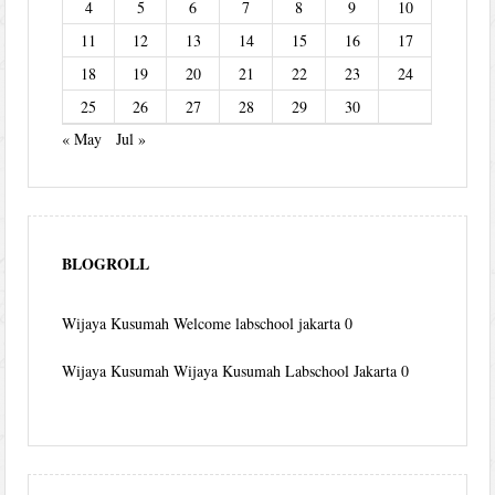
4
5
6
7
8
9
10
11
12
13
14
15
16
17
18
19
20
21
22
23
24
25
26
27
28
29
30
« May
Jul »
BLOGROLL
Wijaya Kusumah
Welcome labschool jakarta 0
Wijaya Kusumah
Wijaya Kusumah Labschool Jakarta 0