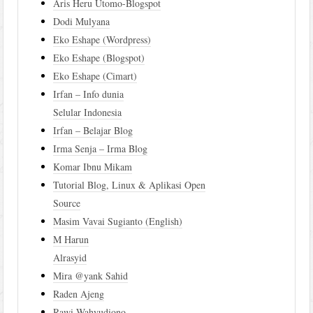
Aris Heru Utomo-Blogspot
Dodi Mulyana
Eko Eshape (Wordpress)
Eko Eshape (Blogspot)
Eko Eshape (Cimart)
Irfan – Info dunia
Selular Indonesia
Irfan – Belajar Blog
Irma Senja – Irma Blog
Komar Ibnu Mikam
Tutorial Blog, Linux & Aplikasi Open
Source
Masim Vavai Sugianto (English)
M Harun
Alrasyid
Mira @yank Sahid
Raden Ajeng
Rawi Wahyudiono