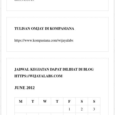
TULISAN OMJAY DI KOMPASIANA
https://www.kompasiana.com/wijayalabs
JADWAL KEGIATAN DAPAT DILIHAT DI BLOG
HTTPS://WIJAYALABS.COM
JUNE 2012
M
T
W
T
F
S
S
1
2
3