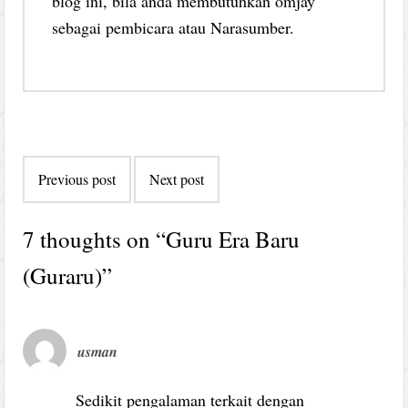
blog ini, bila anda membutuhkan omjay
sebagai pembicara atau Narasumber.
Post
Previous post
Next post
navigation
7 thoughts on “
Guru Era Baru
(Guraru)
”
usman
Sedikit pengalaman terkait dengan