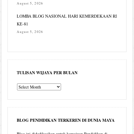
August 5, 2026
LOMBA BLOG NASIONAL HARI KEMERDEKAAN RI
KE-81
August 5, 2026
TULISAN WIJAYA PER BULAN
Tulisan
Wijaya
per
bulan
BLOG PENDIDIKAN TERKEREN DI DUNIA MAYA
Blog ini didedikasikan untuk kemajuan Pendidikan di