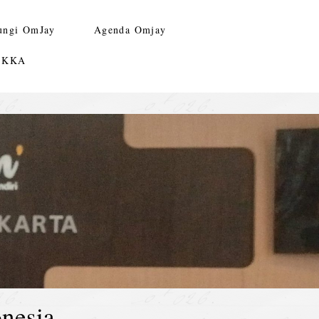
ungi OmJay
Agenda Omjay
n KKA
nesia