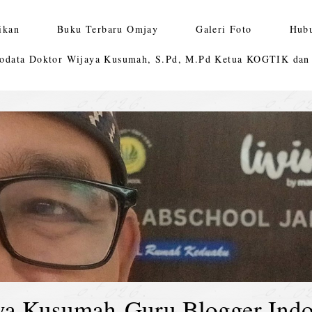
ikan
Buku Terbaru Omjay
Galeri Foto
Hub
odata Doktor Wijaya Kusumah, S.Pd, M.Pd Ketua KOGTIK da
ya Kusumah-Guru Blogger Indo