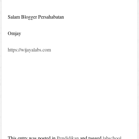
Salam Blogger Persahabatan
Omjay
https://wijayalabs.com
This entry was posted in
Pendidikan
and tagged
labschool
,