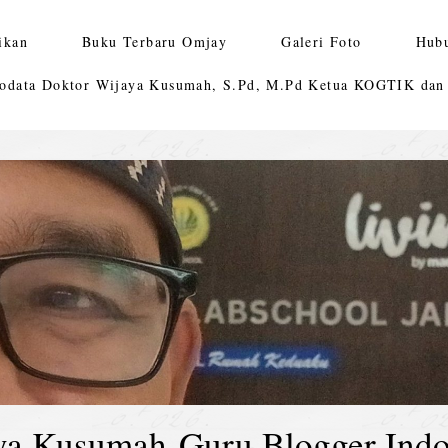
ikan
Buku Terbaru Omjay
Galeri Foto
Hub
odata Doktor Wijaya Kusumah, S.Pd, M.Pd Ketua KOGTIK da
ya Kusumah-Guru Blogger Indo