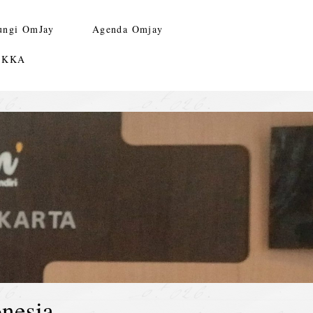
ungi OmJay
Agenda Omjay
n KKA
nesia