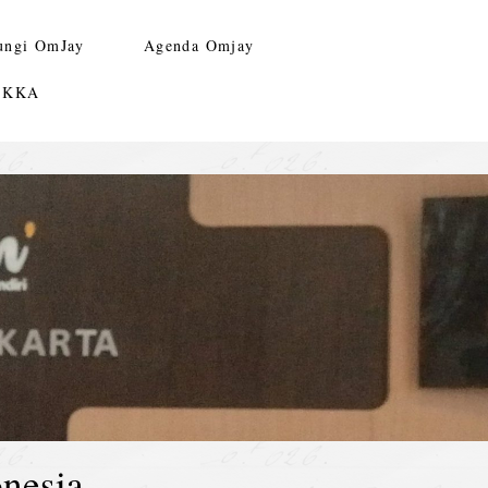
ungi OmJay
Agenda Omjay
n KKA
nesia