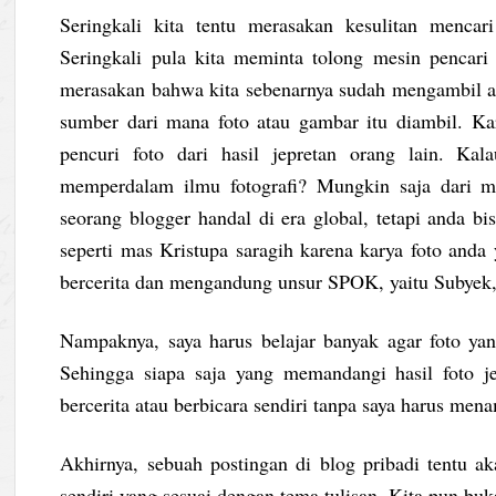
Seringkali kita tentu merasakan kesulitan mencar
Seringkali pula kita meminta tolong mesin pencar
merasakan bahwa kita sebenarnya sudah mengambil at
sumber dari mana foto atau gambar itu diambil. Kar
pencuri foto dari hasil jepretan orang lain. Kal
memperdalam ilmu fotografi? Mungkin saja dari me
seorang blogger handal di era global, tetapi anda bis
seperti mas Kristupa saragih karena karya foto anda
bercerita dan mengandung unsur SPOK, yaitu Subyek,
Nampaknya, saya harus belajar banyak agar foto yan
Sehingga siapa saja yang memandangi hasil foto j
bercerita atau berbicara sendiri tanpa saya harus me
Akhirnya, sebuah postingan di blog pribadi tentu ak
sendiri yang sesuai dengan tema tulisan. Kita pun buk