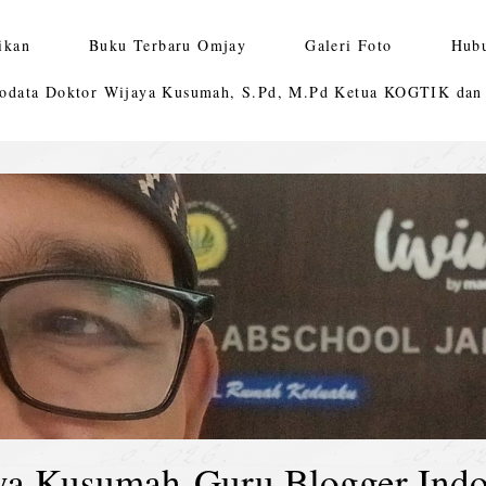
ikan
Buku Terbaru Omjay
Galeri Foto
Hub
odata Doktor Wijaya Kusumah, S.Pd, M.Pd Ketua KOGTIK da
ya Kusumah-Guru Blogger Indo