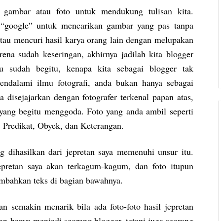
i gambar atau foto untuk mendukung tulisan kita.
i “google” untuk mencarikan gambar yang pas tanpa
au mencuri hasil karya orang lain dengan melupakan
ena sudah keseringan, akhirnya jadilah kita blogger
au sudah begitu, kenapa kita sebagai blogger tak
ndalami ilmu fotografi, anda bukan hanya sebagai
a disejajarkan dengan fotografer terkenal papan atas,
 yang begitu menggoda. Foto yang anda ambil seperti
 Predikat, Obyek, dan Keterangan.
g dihasilkan dari jepretan saya memenuhi unsur itu.
epretan saya akan terkagum-kagum, dan foto itupun
nambahkan teks di bagian bawahnya.
an semakin menarik bila ada foto-foto hasil jepretan
an hanya menjadi seorang blogger, tetapi juga seorang