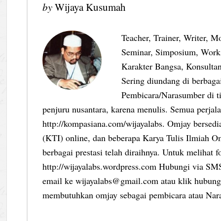
by
Wijaya Kusumah
Teacher, Trainer, Writer, M
Seminar, Simposium, Work
Karakter Bangsa, Konsultan
Sering diundang di berbag
Pembicara/Narasumber di ti
penjuru nusantara, karena menulis. Semua perjalan
http://kompasiana.com/wijayalabs. Omjay bersed
(KTI) online, dan beberapa Karya Tulis Ilmiah Om
berbagai prestasi telah diraihnya. Untuk melihat f
http://wijayalabs.wordpress.com Hubungi via S
email ke wijayalabs@gmail.com atau klik hubungi
membutuhkan omjay sebagai pembicara atau Nar