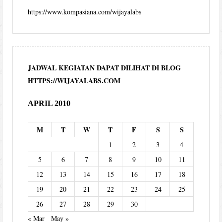
https://www.kompasiana.com/wijayalabs
JADWAL KEGIATAN DAPAT DILIHAT DI BLOG
HTTPS://WIJAYALABS.COM
APRIL 2010
M
T
W
T
F
S
S
1
2
3
4
5
6
7
8
9
10
11
12
13
14
15
16
17
18
19
20
21
22
23
24
25
26
27
28
29
30
« Mar
May »