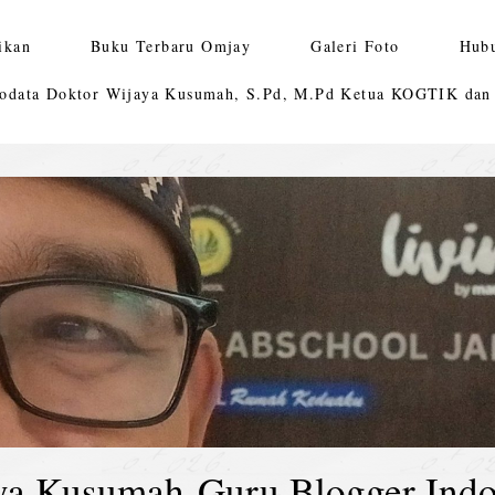
ikan
Buku Terbaru Omjay
Galeri Foto
Hub
odata Doktor Wijaya Kusumah, S.Pd, M.Pd Ketua KOGTIK da
ya Kusumah-Guru Blogger Indo