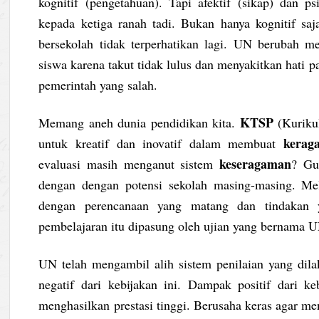
kognitif (pengetahuan). Tapi afektif (sikap) dan p
kepada ketiga ranah tadi. Bukan hanya kognitif saja,
bersekolah tidak terperhatikan lagi. UN berubah m
siswa karena takut tidak lulus dan menyakitkan hati 
pemerintah yang salah.
KTSP
Memang aneh dunia pendidikan kita.
(Kuriku
kerag
untuk kreatif dan inovatif dalam membuat
keseragaman
evaluasi masih menganut sistem
? Gu
dengan dengan potensi sekolah masing-masing. Mel
dengan perencanaan yang matang dan tindakan y
pembelajaran itu dipasung oleh ujian yang bernama 
UN telah mengambil alih sistem penilaian yang dila
negatif dari kebijakan ini. Dampak positif dari ke
menghasilkan prestasi tinggi. Berusaha keras agar m