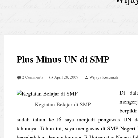
Plus Minus UN di SMP
2 Comments
April 28, 2009
Wijaya Kusumah
Di dal
menger
Kegiatan Belajar di SMP
berpiki
sudah tahun ke-16 saya menjadi pengawas UN de
tahunnya. Tahun ini, saya mengawas di SMP Negeri 74
bersebelahan dengan kampus B Universitas Negeri Jaka