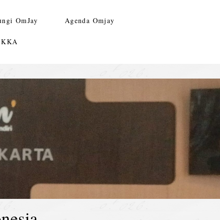
ungi OmJay
Agenda Omjay
n KKA
nesia