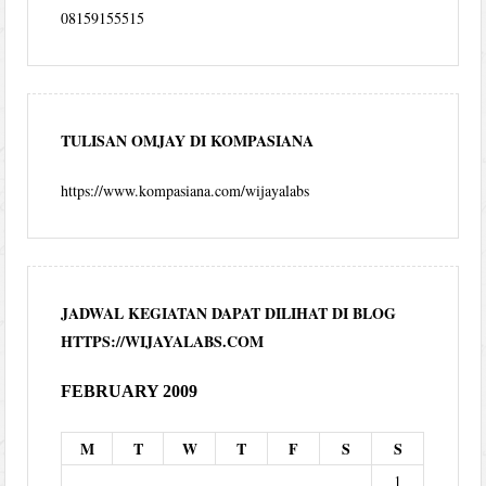
08159155515
TULISAN OMJAY DI KOMPASIANA
https://www.kompasiana.com/wijayalabs
JADWAL KEGIATAN DAPAT DILIHAT DI BLOG
HTTPS://WIJAYALABS.COM
FEBRUARY 2009
M
T
W
T
F
S
S
1